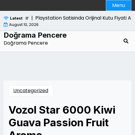
Skip
Menu
to
content
i Zararlar |
Playstation Satisinda Orijinal Kutu Fiyati Artiri
Latest
August 10, 2026
Doğrama Pencere
Doğrama Pencere
Uncategorized
Vozol Star 6000 Kiwi
Guava Passion Fruit