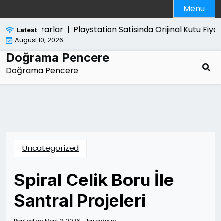
Skip
Menu
to
content
Verdigi Zararlar |
Playstation Satisinda Orijinal Kutu Fiyati 
Latest
August 10, 2026
Doğrama Pencere
Doğrama Pencere
Uncategorized
Spiral Celik Boru İle
Santral Projeleri
Posted on
Mart 3, 2026
by
admin