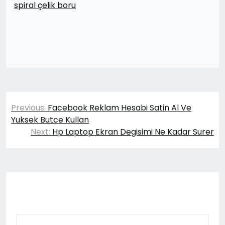
spiral çelik boru
Yazı
Previous:
Facebook Reklam Hesabi Satin Al Ve
gezinmesi
Yuksek Butce Kullan
Next:
Hp Laptop Ekran Degisimi Ne Kadar Surer