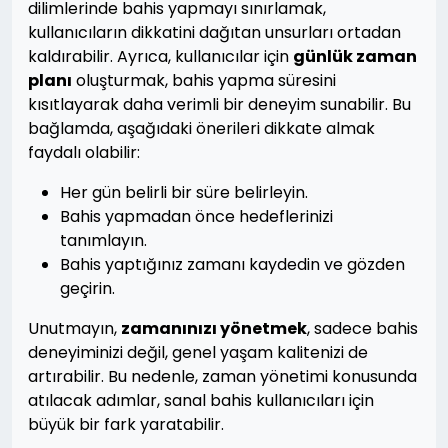
dilimlerinde bahis yapmayı sınırlamak,
kullanıcıların dikkatini dağıtan unsurları ortadan
kaldırabilir. Ayrıca, kullanıcılar için
günlük zaman
planı
oluşturmak, bahis yapma süresini
kısıtlayarak daha verimli bir deneyim sunabilir. Bu
bağlamda, aşağıdaki önerileri dikkate almak
faydalı olabilir:
Her gün belirli bir süre belirleyin.
Bahis yapmadan önce hedeflerinizi
tanımlayın.
Bahis yaptığınız zamanı kaydedin ve gözden
geçirin.
Unutmayın,
zamanınızı yönetmek
, sadece bahis
deneyiminizi değil, genel yaşam kalitenizi de
artırabilir. Bu nedenle, zaman yönetimi konusunda
atılacak adımlar, sanal bahis kullanıcıları için
büyük bir fark yaratabilir.