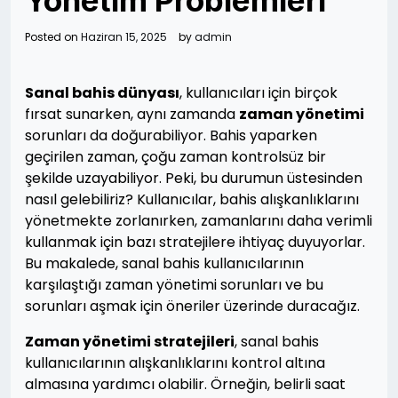
Yönetim Problemleri
Posted on
Haziran 15, 2025
by
admin
Sanal bahis dünyası
, kullanıcıları için birçok
fırsat sunarken, aynı zamanda
zaman yönetimi
sorunları da doğurabiliyor. Bahis yaparken
geçirilen zaman, çoğu zaman kontrolsüz bir
şekilde uzayabiliyor. Peki, bu durumun üstesinden
nasıl gelebiliriz? Kullanıcılar, bahis alışkanlıklarını
yönetmekte zorlanırken, zamanlarını daha verimli
kullanmak için bazı stratejilere ihtiyaç duyuyorlar.
Bu makalede, sanal bahis kullanıcılarının
karşılaştığı zaman yönetimi sorunları ve bu
sorunları aşmak için öneriler üzerinde duracağız.
Zaman yönetimi stratejileri
, sanal bahis
kullanıcılarının alışkanlıklarını kontrol altına
almasına yardımcı olabilir. Örneğin, belirli saat