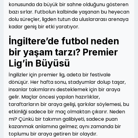
konusunda da büyük bir sahne olduğunu gösteren
bazı sırlar. Futbolun kalbinde yaşanan bu heyecan
dolu süreçler, ligden tutun da uluslararası arenaya
kadar geniş bir etki yaratıyor.
İngiltere’de futbol neden
bir yaşam tarzı? Premier
Lig’in Büyüsü
İngilizler için premier lig, adeta bir festivale
dönüşür. Her hafta sonu, stadyumlar dolup taşar,
insanlar takımlarını desteklemek için bir araya
gelir. Maçlar öncesi yapılan hazırlıklar,
taraftarların bir araya gelişi, şarkılar söylemesi, bu
etkinliği sadece bir maç olmaktan çıkarır. Neden
mi? Çünkü bir takımın galibiyeti, sadece puan
kazanmak anlamına gelmez; aynı zamanda bir
toplumu bir araya getiren bir olaydır.