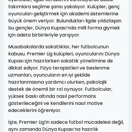
takımlara seçilme şansı yakalıyor. Kulüpler, genç
oyuncuları geliştirmek için akademi sistemlerine
büyük önem veriyor. Bulundukları ligde yıldızlaşan
bu gençler, Dünya Kupası’nda milli forma giymek
için adeta birbirleriyle yarışıyor.
Müsabakalarda sakatlıklar, her futbolcunun
kabusu. Premier Lig kulüpleri, oyuncularını Dünya
Kupası için hazırlarken sakatlık yönetimine de
dikkat ediyor. Fizyo terapistleri ve beslenme
uzmanları, oyuncuların en iyi şekilde
hazırlanmasına yardımcı olurken, psikolojik
destek de önemli bir rol oynuyor. Futbolcular,
yüksek baskı altında nasıl performans
gösterileceğini ve kendilerini nasıl motive
edeceklerini öğreniyor.
İşte, Premier Lig’in sadece futbol mücadelesi değil,
aynı zamanda Dünya Kupası’na hazırlık