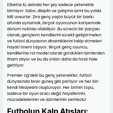
Elbette ki, aslında her şey sadece yetenekle
bitmiyor. Sabır, disiplin ve çalışma azmi bu yolda
kilit unsurlar. Zira genç yaşta büyük bir baskı
altında oynamak, birçok oyuncunun kariyerinde
dönüm noktası olabiliyor. Bu sürecin bir parçası
olarak, gençlerin kendilerini sürekli geliştirmeleri
ve futbol dünyasının dinamiklerini takip etmeleri
hayati önem taşıyor. Birçok genç oyuncu,
kendilerine rol model olarak gördükleri isimlerden
ilham alıyor ve bu da onları daha da hırslı hale
getiriyor.
Premier Lig’deki bu genç yetenekler, futbol
dünyasında birer güneş gibi parlıyor ve her biri
kendi hikayesini oluşturuyor. Her birinin topu,
sadece bir oyun aracı değil; hayallerinin,
mücadelelerinin ve azimlerinin sembolü!
Futbolun Kalp Atışları: