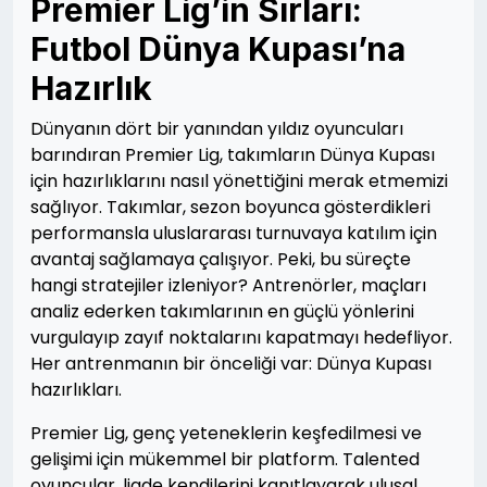
Premier Lig’in Sırları:
Futbol Dünya Kupası’na
Hazırlık
Dünyanın dört bir yanından yıldız oyuncuları
barındıran Premier Lig, takımların Dünya Kupası
için hazırlıklarını nasıl yönettiğini merak etmemizi
sağlıyor. Takımlar, sezon boyunca gösterdikleri
performansla uluslararası turnuvaya katılım için
avantaj sağlamaya çalışıyor. Peki, bu süreçte
hangi stratejiler izleniyor? Antrenörler, maçları
analiz ederken takımlarının en güçlü yönlerini
vurgulayıp zayıf noktalarını kapatmayı hedefliyor.
Her antrenmanın bir önceliği var: Dünya Kupası
hazırlıkları.
Premier Lig, genç yeteneklerin keşfedilmesi ve
gelişimi için mükemmel bir platform. Talented
oyuncular, ligde kendilerini kanıtlayarak ulusal