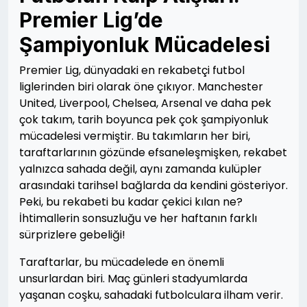
Premier Lig’de
Şampiyonluk Mücadelesi
Premier Lig, dünyadaki en rekabetçi futbol
liglerinden biri olarak öne çıkıyor. Manchester
United, Liverpool, Chelsea, Arsenal ve daha pek
çok takım, tarih boyunca pek çok şampiyonluk
mücadelesi vermiştir. Bu takımların her biri,
taraftarlarının gözünde efsaneleşmişken, rekabet
yalnızca sahada değil, aynı zamanda kulüpler
arasındaki tarihsel bağlarda da kendini gösteriyor.
Peki, bu rekabeti bu kadar çekici kılan ne?
İhtimallerin sonsuzluğu ve her haftanın farklı
sürprizlere gebeliği!
Taraftarlar, bu mücadelede en önemli
unsurlardan biri. Maç günleri stadyumlarda
yaşanan coşku, sahadaki futbolculara ilham verir.