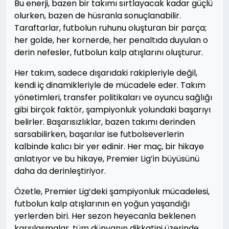
Bu enerji, bazen bir takımı sırtlayacak kadar güçlü
olurken, bazen de hüsranla sonuçlanabilir.
Taraftarlar, futbolun ruhunu oluşturan bir parça;
her golde, her kornerde, her penaltıda duyulan o
derin nefesler, futbolun kalp atışlarını oluşturur.
Her takım, sadece dışarıdaki rakipleriyle değil,
kendi iç dinamikleriyle de mücadele eder. Takım
yönetimleri, transfer politikaları ve oyuncu sağlığı
gibi birçok faktör, şampiyonluk yolundaki başarıyı
belirler. Başarısızlıklar, bazen takımı derinden
sarsabilirken, başarılar ise futbolseverlerin
kalbinde kalıcı bir yer edinir. Her maç, bir hikaye
anlatıyor ve bu hikaye, Premier Lig’in büyüsünü
daha da derinleştiriyor.
Özetle, Premier Lig’deki şampiyonluk mücadelesi,
futbolun kalp atışlarının en yoğun yaşandığı
yerlerden biri. Her sezon heyecanla beklenen
karşılaşmalar, tüm dünyanın dikkatini üzerinde