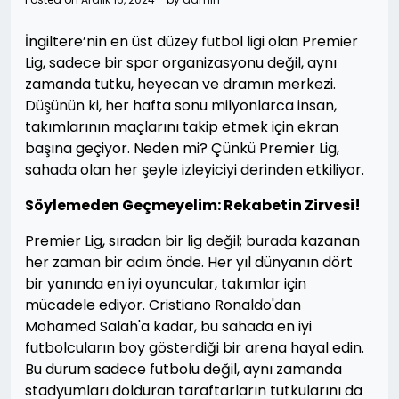
İngiltere’nin en üst düzey futbol ligi olan Premier
Lig, sadece bir spor organizasyonu değil, aynı
zamanda tutku, heyecan ve dramın merkezi.
Düşünün ki, her hafta sonu milyonlarca insan,
takımlarının maçlarını takip etmek için ekran
başına geçiyor. Neden mi? Çünkü Premier Lig,
sahada olan her şeyle izleyiciyi derinden etkiliyor.
Söylemeden Geçmeyelim: Rekabetin Zirvesi!
Premier Lig, sıradan bir lig değil; burada kazanan
her zaman bir adım önde. Her yıl dünyanın dört
bir yanında en iyi oyuncular, takımlar için
mücadele ediyor. Cristiano Ronaldo'dan
Mohamed Salah'a kadar, bu sahada en iyi
futbolcuların boy gösterdiği bir arena hayal edin.
Bu durum sadece futbolu değil, aynı zamanda
stadyumları dolduran taraftarların tutkularını da