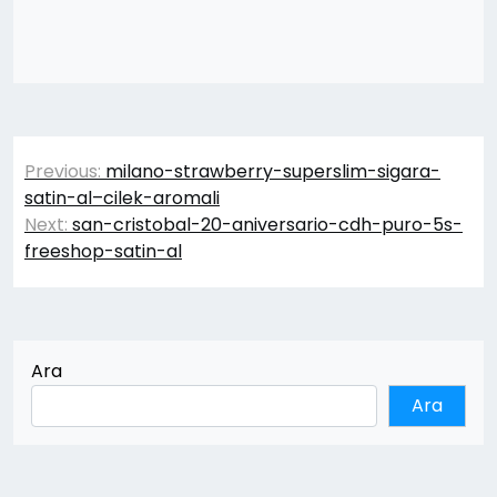
Yazı
Previous:
milano-strawberry-superslim-sigara-
gezinmesi
satin-al–cilek-aromali
Next:
san-cristobal-20-aniversario-cdh-puro-5s-
freeshop-satin-al
Ara
Ara