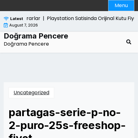
Skip
Menu
to
content
Verdigi Zararlar |
Playstation Satisinda Orijinal Kutu Fiyati
Latest
August 7, 2026
Doğrama Pencere
Doğrama Pencere
Uncategorized
partagas-serie-p-no-
2-puro-25s-freeshop-