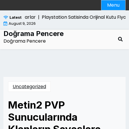
Skip
Menu
to
content
erdigi Zararlar |
Playstation Satisinda Orijinal Kutu Fiyati A
Latest
August 9, 2026
Doğrama Pencere
Doğrama Pencere
Uncategorized
Metin2 PVP
Sunucularında