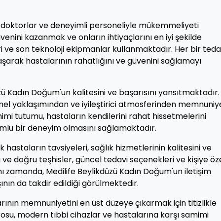
 doktorlar ve deneyimli personeliyle mükemmeliyeti
enini kazanmak ve onların ihtiyaçlarını en iyi şekilde
ri ve son teknoloji ekipmanlar kullanmaktadır. Her bir teda
aşarak hastalarının rahatlığını ve güvenini sağlamayı
zü Kadın Doğum'un kalitesini ve başarısını yansıtmaktadır.
nel yaklaşımından ve iyileştirici atmosferinden memnuniy
mi tutumu, hastaların kendilerini rahat hissetmelerini
mlu bir deneyim olmasını sağlamaktadır.
hastaların tavsiyeleri, sağlık hizmetlerinin kalitesini ve
ı ve doğru teşhisler, güncel tedavi seçenekleri ve kişiye öz
ı zamanda, Medilife Beylikdüzü Kadın Doğum'un iletişim
ının da takdir edildiği görülmektedir.
ının memnuniyetini en üst düzeye çıkarmak için titizlikle
rosu, modern tıbbi cihazlar ve hastalarına karşı samimi