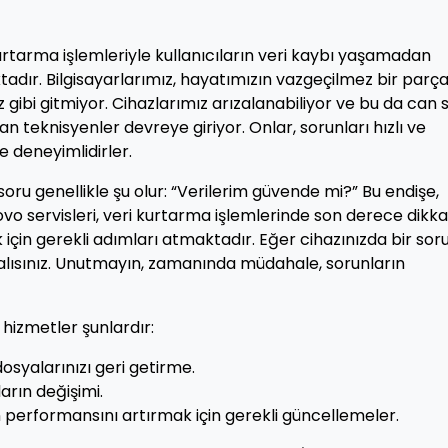
urtarma işlemleriyle kullanıcıların veri kaybı yaşamadan
dır. Bilgisayarlarımız, hayatımızın vazgeçilmez bir parça
 gibi gitmiyor. Cihazlarımız arızalanabiliyor ve bu da can s
n teknisyenler devreye giriyor. Onlar, sorunları hızlı ve
ve deneyimlidirler.
 soru genellikle şu olur: “Verilerim güvende mi?” Bu endişe,
ovo servisleri, veri kurtarma işlemlerinde son derece dikkat
ak için gerekli adımları atmaktadır. Eğer cihazınızda bir sor
lısınız. Unutmayın, zamanında müdahale, sorunların
hizmetler şunlardır:
osyalarınızı geri getirme.
arın değişimi.
n performansını artırmak için gerekli güncellemeler.