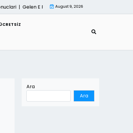
uclari |
Gelen E Faturalar Gorunmuyorsa Cozum Yollari 
August 9, 2026
ÜCRETSIZ
Ara
Ara
a