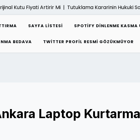
inal Kutu Fiyati Artirir Mi |
Tutuklama Kararinin Hukuki Son
TTIRMA
SAYFA LISTESI
SPOTIFY DINLENME KASMA 
ZANMA BEDAVA
TWITTER PROFIL RESMI GÖZÜKMÜYOR
Ankara Laptop Kurtarm