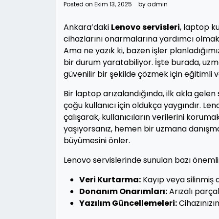
Posted on
Ekim 13, 2025
by
admin
Ankara’daki
Lenovo servisleri
, laptop k
cihazlarını onarmalarına yardımcı olmakta
Ama ne yazık ki, bazen işler planladığımız
bir durum yaratabiliyor. İşte burada, uzma
güvenilir bir şekilde çözmek için eğitimli 
Bir laptop arızalandığında, ilk akla gelen
çoğu kullanıcı için oldukça yaygındır. Len
çalışarak, kullanıcıların verilerini korum
yaşıyorsanız, hemen bir uzmana danışma
büyümesini önler.
Lenovo servislerinde sunulan bazı önemli 
Veri Kurtarma:
Kayıp veya silinmiş d
Donanım Onarımları:
Arızalı parçal
Yazılım Güncellemeleri:
Cihazınızı