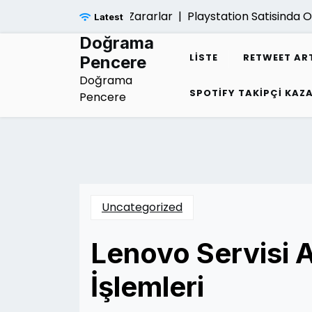
Skip
nsan Hayatina Verdigi Zararlar |
Playstation Satisinda Orij
Latest
to
content
Doğrama
LISTE
RETWEET AR
Pencere
Doğrama
SPOTIFY TAKIPÇI KA
Pencere
Uncategorized
Lenovo Servisi 
İşlemleri