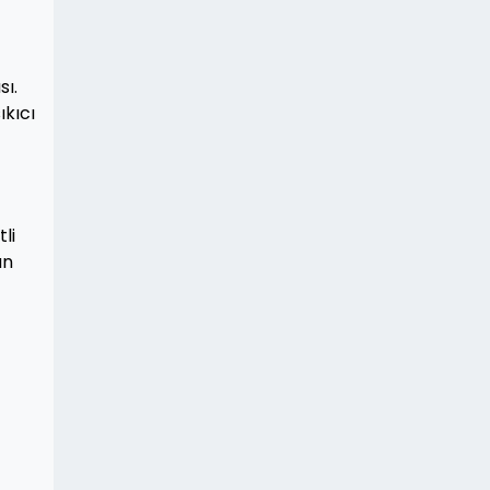
sı.
ıkıcı
li
un