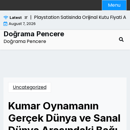
Skip
Menu
to
content
i Zararlar |
Playstation Satisinda Orijinal Kutu Fiyati Artiri
Latest
August 7, 2026
Doğrama Pencere
Doğrama Pencere
Uncategorized
Kumar Oynamanın
Gerçek Dünya ve Sanal