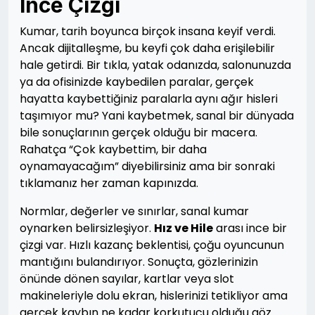
İnce Çizgi
Kumar, tarih boyunca birçok insana keyif verdi.
Ancak dijitalleşme, bu keyfi çok daha erişilebilir
hale getirdi. Bir tıkla, yatak odanızda, salonunuzda
ya da ofisinizde kaybedilen paralar, gerçek
hayatta kaybettiğiniz paralarla aynı ağır hisleri
taşımıyor mu? Yani kaybetmek, sanal bir dünyada
bile sonuçlarının gerçek olduğu bir macera.
Rahatça “Çok kaybettim, bir daha
oynamayacağım” diyebilirsiniz ama bir sonraki
tıklamanız her zaman kapınızda.
Normlar, değerler ve sınırlar, sanal kumar
oynarken belirsizleşiyor.
Hız ve Hile
arası ince bir
çizgi var. Hızlı kazanç beklentisi, çoğu oyuncunun
mantığını bulandırıyor. Sonuçta, gözlerinizin
önünde dönen sayılar, kartlar veya slot
makineleriyle dolu ekran, hislerinizi tetikliyor ama
gerçek kaybın ne kadar korkutucu olduğu göz