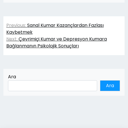
Yazı
Previous:
Sanal Kumar Kazançlardan Fazlası
gezinmesi
Kaybetmek
Next:
Çevrimiçi Kumar ve Depresyon Kumara
Bağlanmanın Psikolojik Sonuçları
Ara
Ara