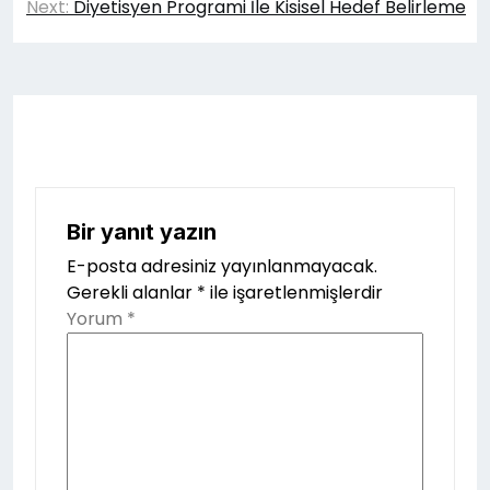
gezinmesi
Next:
Diyetisyen Programi İle Kisisel Hedef Belirleme
Bir yanıt yazın
E-posta adresiniz yayınlanmayacak.
Gerekli alanlar
*
ile işaretlenmişlerdir
Yorum
*