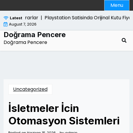
Skip
Menu
to
content
Verdigi Zararlar |
Playstation Satisinda Orijinal Kutu Fiyati 
Latest
August 7, 2026
Doğrama Pencere
Doğrama Pencere
Uncategorized
İsletmeler İcin
Otomasyon Sistemleri
Posted on
Haziran 15, 2026
by
admin