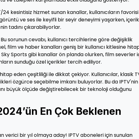
/24 kesintisiz hizmet sunan kanallar, kullanıcıların favorisi
i görüntü ve ses ile keyifli bir seyir deneyimi yaşarken, içerik
nin tadını çıkarabiliyorlar.
 Bu sorunun cevabı, kullanıcı tercihlerine göre değişiklik
l, film ve haber kanalları geniş bir kullanıcı kitlesine hita
, Sky Sports gibi kanallar ön planda olurken, film severler i
arın sunduğu özel içerikler tercih ediliyor.
hitap eden çeşitliliği ile dikkat çekiyor. Kullanıcılar, klasik 
çerikleri özgürce seçebilme imkanı buluyorlar. Bu da IPTV'nin
ını büyük ölçüde değiştirebilecek bir teknoloji olduğunu
 2024’ün En Çok Beklenen
ecan verici bir yıl olmaya aday! IPTV aboneleri için sunulan