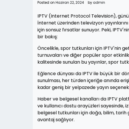
Posted on
Haziran 22, 2024
by
admin
IPTV (Internet Protocol Television), gün
İnternet üzerinden televizyon yayınlarını 
için sonsuz fırsatlar sunuyor. Peki, IPTV'ni
bir bakış:
Öncelikle, spor tutkunları için IPTV'nin ge
turnuvaları ve diğer popüler spor etkinlikle
kalitesinde sunulan bu yayınlar, spor tut
Eğlence dünyası da IPTV ile büyük bir dön
sunulması, her türden içeriğe anında eri
kadar geniş bir yelpazede yayın seçenekle
Haber ve belgesel kanalları da IPTV platf
ve kullanıcı dostu arayüzleri sayesinde, iz
belgesel tutkunları için doğa, bilim, tarih
avantaj sağlıyor.