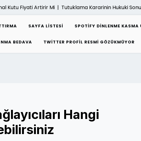
tu Fiyati Artirir Mi |
Tutuklama Kararinin Hukuki Sonuclari
TTIRMA
SAYFA LISTESI
SPOTIFY DINLENME KASMA 
ZANMA BEDAVA
TWITTER PROFIL RESMI GÖZÜKMÜYOR
ğlayıcıları Hangi
bilirsiniz