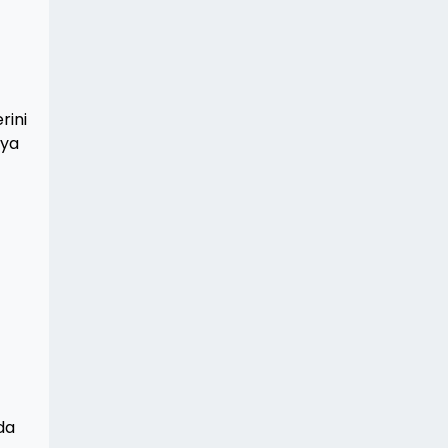
rini
aya
 da