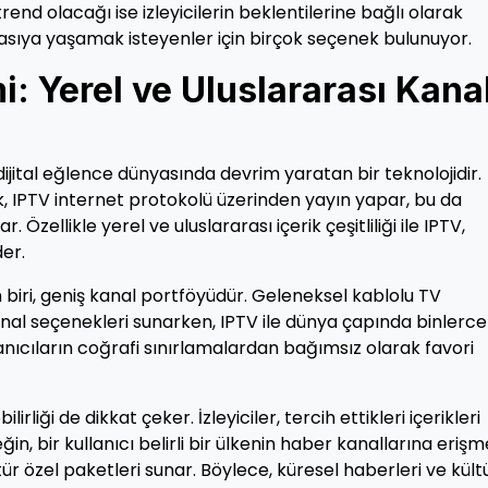
end olacağı ise izleyicilerin beklentilerine bağlı olarak
oyasıya yaşamak isteyenler için birçok seçenek bulunuyor.
: Yerel ve Uluslararası Kana
dijital eğlence dünyasında devrim yaratan bir teknolojidir.
k, IPTV internet protokolü üzerinden yayın yapar, bu da
 Özellikle yerel ve uluslararası içerik çeşitliliği ile IPTV,
der.
biri, geniş kanal portföyüdür. Geleneksel kablolu TV
 kanal seçenekleri sunarken, IPTV ile dünya çapında binlerce
anıcıların coğrafi sınırlamalardan bağımsız olarak favori
ilirliği de dikkat çeker. İzleyiciler, tercih ettikleri içerikleri
eğin, bir kullanıcı belirli bir ülkenin haber kanallarına eriş
tür özel paketleri sunar. Böylece, küresel haberleri ve kült