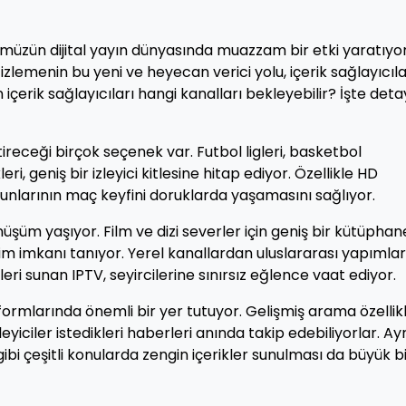
ümüzün dijital yayın dünyasında muazzam bir etki yaratıyor
izlemenin bu yeni ve heyecan verici yolu, içerik sağlayıcıla
n içerik sağlayıcıları hangi kanalları bekleyebilir? İşte detay
tireceği birçok seçenek var. Futbol ligleri, basketbol
ri, geniş bir izleyici kitlesine hitap ediyor. Özellikle HD
kunlarının maç keyfini doruklarda yaşamasını sağlıyor.
üşüm yaşıyor. Film ve dizi severler için geniş bir kütüphan
şim imkanı tanıyor. Yerel kanallardan uluslararası yapımla
ri sunan IPTV, seyircilerine sınırsız eğlence vaat ediyor.
ormlarında önemli bir yer tutuyor. Gelişmiş arama özellikl
leyiciler istedikleri haberleri anında takip edebiliyorlar. Ay
 gibi çeşitli konularda zengin içerikler sunulması da büyük b