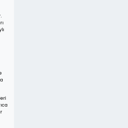
.
rı
lı
e
ra
eri
rıca
ir