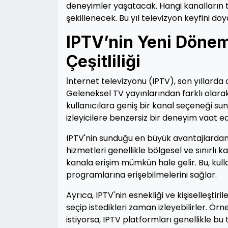
deneyimler yaşatacak. Hangi kanalların tr
şekillenecek. Bu yıl televizyon keyfini d
IPTV’nin Yeni Dönemi
Çeşitliliği
İnternet televizyonu (IPTV), son yıllarda 
Geleneksel TV yayınlarından farklı olara
kullanıcılara geniş bir kanal seçeneği sunar.
izleyicilere benzersiz bir deneyim vaat e
IPTV'nin sunduğu en büyük avantajlardan 
hizmetleri genellikle bölgesel ve sınırlı
kanala erişim mümkün hale gelir. Bu, kull
programlarına erişebilmelerini sağlar.
Ayrıca, IPTV'nin esnekliği ve kişiselleştirileb
seçip istedikleri zaman izleyebilirler. Örn
istiyorsa, IPTV platformları genellikle bu 