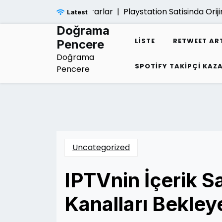
Skip
ayatina Verdigi Zararlar |
Playstation Satisinda Orijinal Ku
Latest
to
content
Doğrama
LISTE
RETWEET AR
Pencere
Doğrama
SPOTIFY TAKIPÇI KA
Pencere
Uncategorized
IPTVnin İçerik Sa
Kanalları Bekleye