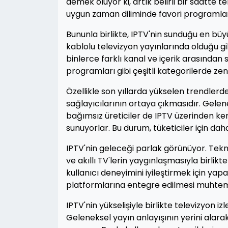
demek oluyor ki, artık belirli bir saatte 
uygun zaman diliminde favori programlarını
Bununla birlikte, IPTV'nin sunduğu en büy
kablolu televizyon yayınlarında olduğu gibi
binlerce farklı kanal ve içerik arasından
programları gibi çeşitli kategorilerde zen
Özellikle son yıllarda yükselen trendlerd
sağlayıcılarının ortaya çıkmasıdır. Gelene
bağımsız üreticiler de IPTV üzerinden kend
sunuyorlar. Bu durum, tüketiciler için d
IPTV'nin geleceği parlak görünüyor. Teknol
ve akıllı TV'lerin yaygınlaşmasıyla birli
kullanıcı deneyimini iyileştirmek için yapay
platformlarına entegre edilmesi muhtem
IPTV'nin yükselişiyle birlikte televizyon i
Geleneksel yayın anlayışının yerini alarak 