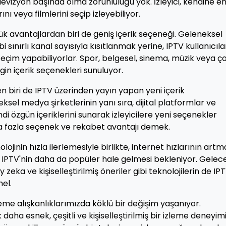
televizyon başında olma zorunluluğu yok. İzleyici, kendine e
 veya filmlerini seçip izleyebiliyor.
ük avantajlardan biri de geniş içerik seçeneği. Geleneksel
 sınırlı kanal sayısıyla kısıtlanmak yerine, IPTV kullanıcıla
 seçim yapabiliyorlar. Spor, belgesel, sinema, müzik veya ç
gin içerik seçenekleri sunuluyor.
en biri de IPTV üzerinden yayın yapan yeni içerik
ksel medya şirketlerinin yanı sıra, dijital platformlar ve
i özgün içeriklerini sunarak izleyicilere yeni seçenekler
aha fazla seçenek ve rekabet avantajı demek.
ojinin hızla ilerlemesiyle birlikte, internet hızlarının artm
kte IPTV'nin daha da popüler hale gelmesi bekleniyor. Gelec
 zeka ve kişiselleştirilmiş öneriler gibi teknolojilerin de IP
el.
zleme alışkanlıklarımızda köklü bir değişim yaşanıyor.
daha esnek, çeşitli ve kişiselleştirilmiş bir izleme deneyim