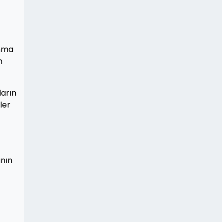
anma
n
ların
ler
anın