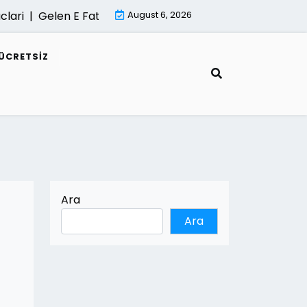
 |
Gelen E Faturalar Gorunmuyorsa Cozum Yollari |
August 6, 2026
Mimar
ÜCRETSIZ
Ara
Ara