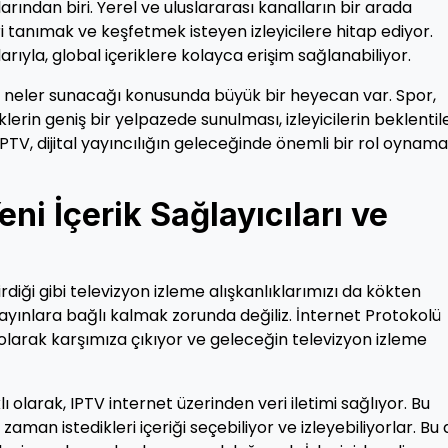
nlarından biri. Yerel ve uluslararası kanalların bir arada
ri tanımak ve keşfetmek isteyen izleyicilere hitap ediyor.
larıyla, global içeriklere kolayca erişim sağlanabiliyor.
kte neler sunacağı konusunda büyük bir heyecan var. Spor,
lerin geniş bir yelpazede sunulması, izleyicilerin beklentile
 IPTV, dijital yayıncılığın geleceğinde önemli bir rol oynam
ni İçerik Sağlayıcıları ve
diği gibi televizyon izleme alışkanlıklarımızı da kökten
 yayınlara bağlı kalmak zorunda değiliz. İnternet Protokolü
olarak karşımıza çıkıyor ve geleceğin televizyon izleme
 olarak, IPTV internet üzerinden veri iletimi sağlıyor. Bu
i zaman istedikleri içeriği seçebiliyor ve izleyebiliyorlar. Bu