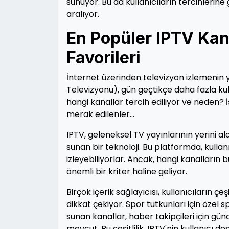
sunuyor. Bu da kullanıcıların tercihlerine
aralıyor.
En Popüler IPTV Kanal
Favorileri
İnternet üzerinden televizyon izlemenin 
Televizyonu), gün geçtikçe daha fazla kul
hangi kanallar tercih ediliyor ve neden? İ
merak edilenler…
IPTV, geleneksel TV yayınlarının yerini ala
sunan bir teknoloji. Bu platformda, kullanı
izleyebiliyorlar. Ancak, hangi kanalların 
önemli bir kriter haline geliyor.
Birçok içerik sağlayıcısı, kullanıcıların çe
dikkat çekiyor. Spor tutkunları için özel spo
sunan kanallar, haber takipçileri için gü
mevcut. Bu çeşitlilik, IPTV'nin kullanıcı d