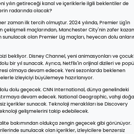
 yılın getireceği kanal ve içeriklerle ilgili beklentiler de
cilerin radarında olacak?
 her zaman ilk tercih olmuştur. 2024 yılında, Premier Lig'in
'un çekişmeli maçlarından, Manchester City'nin zafer kaz
in sunulacak olan Premier Lig maçları, heyecan dolu anları
izi bekliyor. Disney Channel, yeni animasyonları ve çocuk
 bir yıl sunacak. Ayrıca, Netflix'in orijinal dizileri ve popü
adresi olmaya devam edecek. Yeni sezonlarda beklenen
elerle izleyiciyi büyülemeye hazırlanıyor.
dolu dolu geçecek. CNN International, dünya genelindeki
ulaştırmaya devam edecek. National Geographic, vahşi doğ
siz içerikler sunacak. Teknoloji meraklıları ise Discovery
eknoloji gelişmelerini takip edebilecek.
ve kalite bakımından oldukça zengin geçecek gibi görünüyor.
lerinde sunulacak olan içerikler, izleyicilere benzersiz