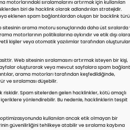
a motorlarındaki sıralamalarını artırmak için kullanılan
niklerden biri de hacklink olarak adlandırılan stratejidir.
 veya eklenen spam bağlantılardan oluşan bir backlink türü
 sitesinin arama motoru sonuçlarında daha üst sıralarda 
ama motorlarının politikalarına aykırıdır ve etik dışı olar
iyetli kişiler veya otomatik yazılımlar tarafından oluşturula
ittir. Web sitesinin sıralamasını artırmak isteyen bir kişi,
 sayfalar oluşturarak veya mevcut sayfalara spam bağlant
antılar, arama motorları tarafından keşfedildiğinde,
ür ve sıralaması düşebilir.
k riskidir. Spam sitelerden gelen hacklinkler, kötü amaçlı
lı içeriklere yönlendirebilir. Bu nedenle, hacklinklerin tespit
optimizasyonunda kullanılan ancak etik olmayan bir
inin güvenilirliğini tehlikeye atabilir ve sıralama kaybına