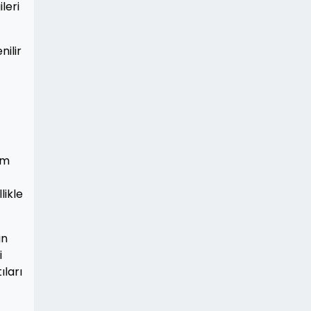
leri
nilir
em
likle
an
i
ıları