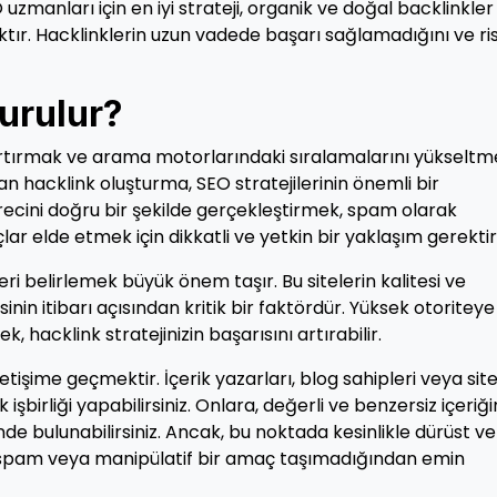
 uzmanları için en iyi strateji, organik ve doğal backlinkler
tır. Hacklinklerin uzun vadede başarı sağlamadığını ve ri
urulur?
i artırmak ve arama motorlarındaki sıralamalarını yükselt
lan hacklink oluşturma, SEO stratejilerinin önemli bir
recini doğru bir şekilde gerçekleştirmek, spam olarak
r elde etmek için dikkatli ve yetkin bir yaklaşım gerektiri
eri belirlemek büyük önem taşır. Bu sitelerin kalitesi ve
esinin itibarı açısından kritik bir faktördür. Yüksek otoriteye
k, hacklink stratejinizin başarısını artırabilir.
letişime geçmektir. İçerik yazarları, blog sahipleri veya sit
şbirliği yapabilirsiniz. Onlara, değerli ve benzersiz içeriğin
de bulunabilirsiniz. Ancak, bu noktada kesinlikle dürüst ve
zin spam veya manipülatif bir amaç taşımadığından emin