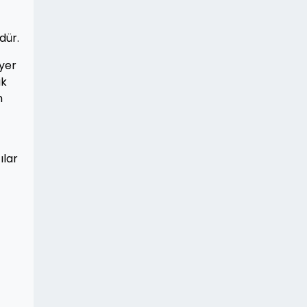
dür.
yer
ak
n
ılar