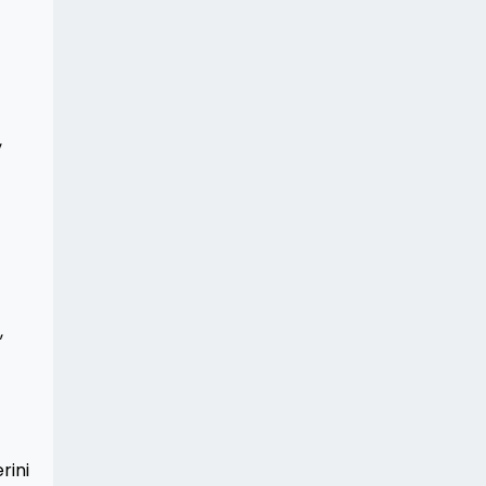
,
,
rini