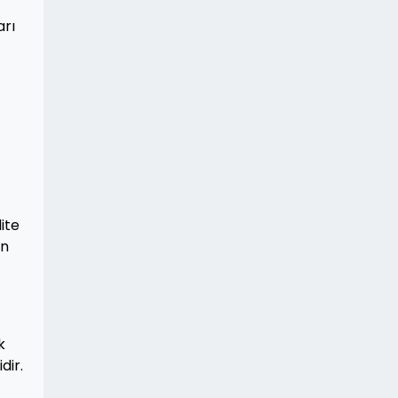
arı
ite
in
k
dir.