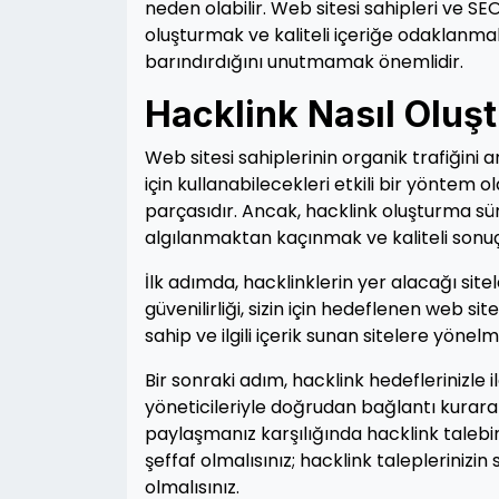
neden olabilir. Web sitesi sahipleri ve SEO
oluşturmak ve kaliteli içeriğe odaklanmak
barındırdığını unutmamak önemlidir.
Hacklink Nasıl Oluşt
Web sitesi sahiplerinin organik trafiğin
için kullanabilecekleri etkili bir yöntem o
parçasıdır. Ancak, hacklink oluşturma sü
algılanmaktan kaçınmak ve kaliteli sonuçla
İlk adımda, hacklinklerin yer alacağı sitel
güvenilirliği, sizin için hedeflenen web sit
sahip ve ilgili içerik sunan sitelere yönelme
Bir sonraki adım, hacklink hedeflerinizle i
yöneticileriyle doğrudan bağlantı kurarak i
paylaşmanız karşılığında hacklink talebin
şeffaf olmalısınız; hacklink taleplerini
olmalısınız.