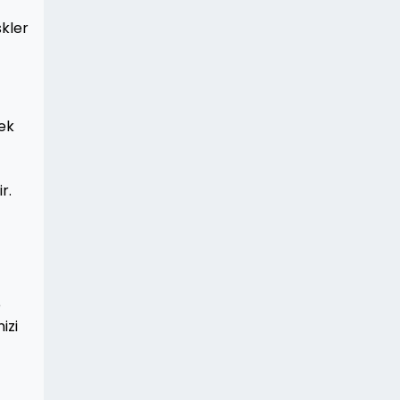
skler
mek
r.
e
izi