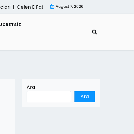
 |
Gelen E Faturalar Gorunmuyorsa Cozum Yollari |
August 7, 2026
Mimar
ÜCRETSIZ
Ara
Ara