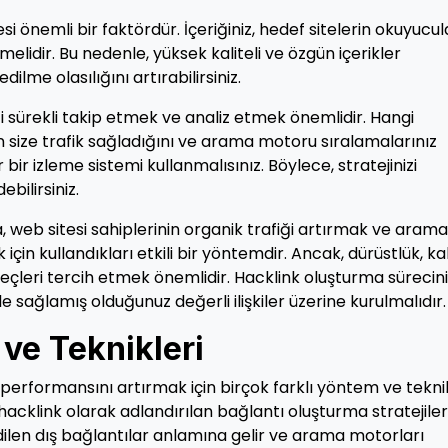
i önemli bir faktördür. İçeriğiniz, hedef sitelerin okuyucul
melidir. Bu nedenle, yüksek kaliteli ve özgün içerikler
dilme olasılığını artırabilirsiniz.
zi sürekli takip etmek ve analiz etmek önemlidir. Hangi
rin size trafik sağladığını ve arama motoru sıralamalarınız
r bir izleme sistemi kullanmalısınız. Böylece, stratejinizi
bilirsiniz.
 web sitesi sahiplerinin organik trafiği artırmak ve arama
çin kullandıkları etkili bir yöntemdir. Ancak, dürüstlük, kal
eçleri tercih etmek önemlidir. Hacklink oluşturma sürecin
zle sağlamış olduğunuz değerli ilişkiler üzerine kurulmalıdır.
ve Teknikleri
 performansını artırmak için birçok farklı yöntem ve tekni
cklink olarak adlandırılan bağlantı oluşturma stratejileri
edilen dış bağlantılar anlamına gelir ve arama motorları