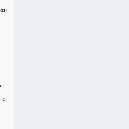
ası
n
k
ılar