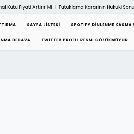
tu Fiyati Artirir Mi |
Tutuklama Kararinin Hukuki Sonuclari
TTIRMA
SAYFA LISTESI
SPOTIFY DINLENME KASMA 
ZANMA BEDAVA
TWITTER PROFIL RESMI GÖZÜKMÜYOR