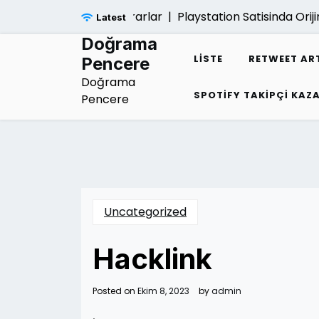
Skip
ayatina Verdigi Zararlar |
Playstation Satisinda Orijinal Ku
Latest
to
content
Doğrama
LISTE
RETWEET AR
Pencere
Doğrama
SPOTIFY TAKIPÇI KA
Pencere
Uncategorized
Hacklink
Posted on
Ekim 8, 2023
by
admin