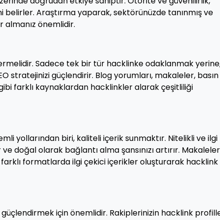
 üzerinde doğrudan etkiye sahiptir. Otorite ve güvenilirlik,
rini belirler. Araştırma yaparak, sektörünüzde tanınmış ve
er almanız önemlidir.
 içermelidir. Sadece tek bir tür hacklinke odaklanmak yerine
 stratejinizi güçlendirir. Blog yorumları, makaleler, basın
bi farklı kaynaklardan hacklinkler alarak çeşitliliği
li yollarından biri, kaliteli içerik sunmaktır. Nitelikli ve ilgi
ker ve doğal olarak bağlantı alma şansınızı artırır. Makaleler
 farklı formatlarda ilgi çekici içerikler oluşturarak hacklink
güçlendirmek için önemlidir. Rakiplerinizin hacklink profille