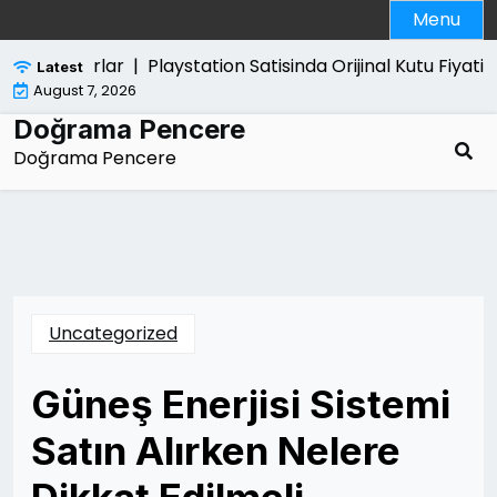
Skip
Menu
to
content
digi Zararlar |
Playstation Satisinda Orijinal Kutu Fiyati Art
Latest
August 7, 2026
Doğrama Pencere
Doğrama Pencere
Uncategorized
Güneş Enerjisi Sistemi
Satın Alırken Nelere