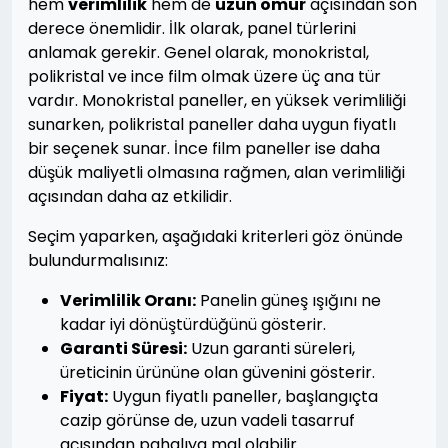
hem
verimlilik
hem de
uzun ömür
açısından son
derece önemlidir. İlk olarak, panel türlerini
anlamak gerekir. Genel olarak, monokristal,
polikristal ve ince film olmak üzere üç ana tür
vardır. Monokristal paneller, en yüksek verimliliği
sunarken, polikristal paneller daha uygun fiyatlı
bir seçenek sunar. İnce film paneller ise daha
düşük maliyetli olmasına rağmen, alan verimliliği
açısından daha az etkilidir.
Seçim yaparken, aşağıdaki kriterleri göz önünde
bulundurmalısınız:
Verimlilik Oranı:
Panelin güneş ışığını ne
kadar iyi dönüştürdüğünü gösterir.
Garanti Süresi:
Uzun garanti süreleri,
üreticinin ürününe olan güvenini gösterir.
Fiyat:
Uygun fiyatlı paneller, başlangıçta
cazip görünse de, uzun vadeli tasarruf
açısından pahalıya mal olabilir.