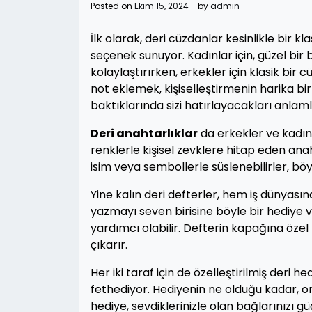
Posted on
Ekim 15, 2024
by
admin
İlk olarak, deri cüzdanlar kesinlikle bir kl
seçenek sunuyor. Kadınlar için, güzel bir
kolaylaştırırken, erkekler için klasik bir 
not eklemek, kişiselleştirmenin harika bi
baktıklarında sizi hatırlayacakları anlamlı
Deri anahtarlıklar
da erkekler ve kadın
renklerle kişisel zevklere hitap eden anaht
isim veya sembollerle süslenebilirler, b
Yine kalın deri defterler, hem iş dünyasın
yazmayı seven birisine böyle bir hediye 
yardımcı olabilir. Defterin kapağına özel
çıkarır.
Her iki taraf için de özelleştirilmiş deri hed
fethediyor. Hediyenin ne olduğu kadar, o
hediye, sevdiklerinizle olan bağlarınızı güç