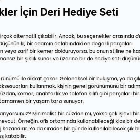
kler İçin Deri Hediye Seti
birçok alternatif çıkabilir. Ancak, bu seçenekler arasında
d
Düşünün ki, bir adamın dolabındaki en değerli parçaları
dan veya zarif bir kemer dolduruyorsa, bu onun stiline ne k
ansız bir şıklık sunar ve üzerine bir de hediye seti düşünü
görünümü ile dikkat çeker. Geleneksel bir buluşma, ya da şık
ksesuarları kullanmak, kişinin genel görünümünü bir adı
 cüzdan, kemer, anahtarlık ve telefon kılıfı gibi parçaları bir
, tamamen bir yaşam tarzı sunuyor.
arıyorsunuz? Minimalist bir cüzdan mı, yoksa çok işlevli bir
cut. Örneğin, ofis ortamında kullanabileceği klas bir de
 kazandırır. Ya da sıradan bir günde kullanılabilecek şık bi
ş katabilir.