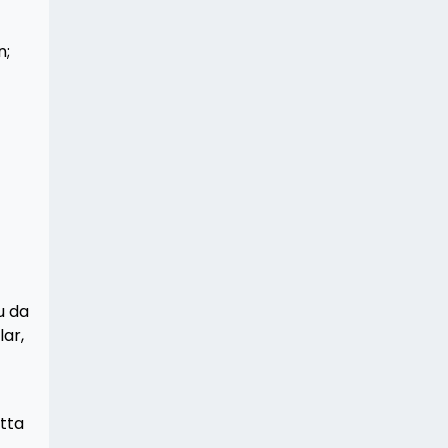
n;
u da
lar,
atta