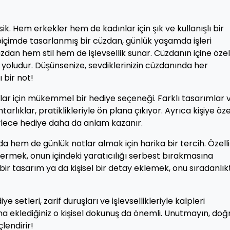
asik. Hem erkekler hem de kadınlar için şık ve kullanışlı bir
 biçimde tasarlanmış bir cüzdan, günlük yaşamda işleri
cüzdan hem stil hem de işlevsellik sunar. Cüzdanın içine özel
r yoludur. Düşünsenize, sevdiklerinizin cüzdanında her
 bir not!
lar için mükemmel bir hediye seçeneği. Farklı tasarımlar 
arlıklar, pratiklikleriyle ön plana çıkıyor. Ayrıca kişiye öze
öylece hediye daha da anlam kazanır.
da hem de günlük notlar almak için harika bir tercih. Özelli
vermek, onun içindeki yaratıcılığı serbest bırakmasına
 bir tasarım ya da kişisel bir detay eklemek, onu sıradanlı
iye setleri, zarif duruşları ve işlevsellikleriyle kalpleri
na eklediğiniz o kişisel dokunuş da önemli. Unutmayın, doğ
lendirir!