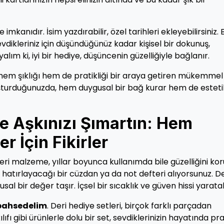
 imkanıdır. İsim yazdırabilir, özel tarihleri ekleyebilirsiniz. 
evdikleriniz için düşündüğünüz kadar kişisel bir dokunuş,
lım ki, iyi bir hediye, düşüncenin güzelliğiyle bağlanır.
i; hem şıklığı hem de pratikliği bir araya getiren mükemmel
luşturduğunuzda, hem duygusal bir bağ kurar hem de esteti
ile Aşkınızı Şımartın: Hem
r İçin Fikirler
eri malzeme, yıllar boyunca kullanımda bile güzelliğini kor
i hatırlayacağı bir cüzdan ya da not defteri alıyorsunuz. De
l bir değer taşır. İçsel bir sıcaklık ve güven hissi yaratabi
 bahsedelim
. Deri hediye setleri, birçok farklı parçadan
lıfı gibi ürünlerle dolu bir set, sevdiklerinizin hayatında pra