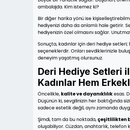
ambalajda. Kim istemez ki?
Bir diğer harika yönü ise kişiselleştirebilme
hediyenizi daha da anlamlı hale getirir. S
hediyenizin özel olmasını sağlar. Unutmaya
Sonuçta, kadınlar için deri hediye setler
seçeneklerdir. Onları sevdiklerinizle bu
deneyim yaşatmış olursunuz.
Deri Hediye Setleri 
Kadınlar Hem Erkekle
Öncelikle,
kalite ve dayanıklılık
esas. D
Düşünün ki, sevgilinizin her baktığında siz
sadece estetik değil, aynı zamanda duygusa
Şimdi, tam da bu noktada,
çeşitlilikten
oluşabiliyor. Cüzdan, anahtarlık, telefon kı