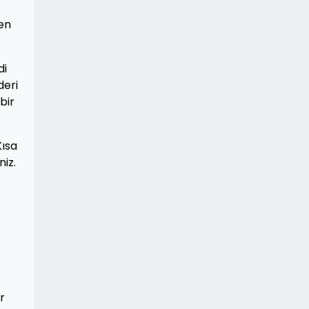
ten
di
deri
bir
Kısa
niz.
r