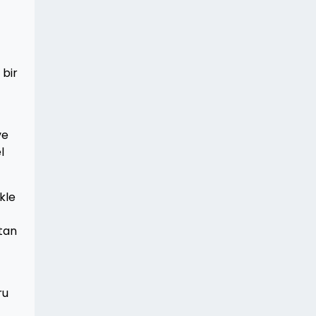
 bir
ve
l
kle
ktan
ru