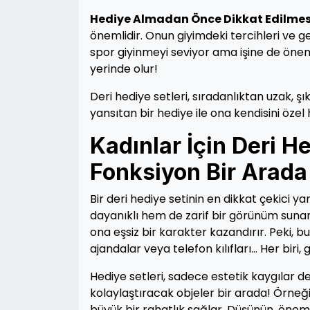
Hediye Almadan Önce Dikkat Edilmes
önemlidir. Onun giyimdeki tercihleri ve ge
spor giyinmeyi seviyor ama işine de önem
yerinde olur!
Deri hediye setleri, sıradanlıktan uzak, şı
yansıtan bir hediye ile ona kendisini özel
Kadınlar İçin Deri He
Fonksiyon Bir Arada
Bir deri hediye setinin en dikkat çekici y
dayanıklı hem de zarif bir görünüm sunar. İ
ona eşsiz bir karakter kazandırır. Peki, b
ajandalar veya telefon kılıfları… Her bir
Hediye setleri, sadece estetik kaygılar değ
kolaylaştıracak objeler bir arada! Örneği
büyük bir rahatlık sağlar. Düşünün, önemli 