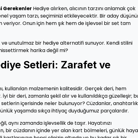
i Gerekenler
Hediye alırken, alıcının tarzını anlamak çok
nel yaşam tarzı, seçiminizi etkileyecektir. Bir aday düşünü
 veriyor. Onun için hem şık hem de işlevsel bir set tam
k ve unutulmaz bir hediye alternatifi sunuyor. Kendi stilini
 hissettirmek harika değil mi?
diye Setleri: Zarafet ve
anı, kullanılan malzemenin kalitesidir. Gerçek deri, hem
yi bir deri, zamanla şekil alır ve kullanıldıkça güzelleşir; b
u setlerin içerisinde neler bulunuyor? Cüzdanlar, anahtarlık
i, günlük yaşamda sıkça ihtiyaç duyduğumuz parçalardır.
il, aynı zamanda işlevsellik de taşır. Hayatınızı
n, bir cüzdanın içinde yer alan kart bölmeleri, günlük hay
kartlarınızın hepsi elinizin altında ve bu kadar şık bir