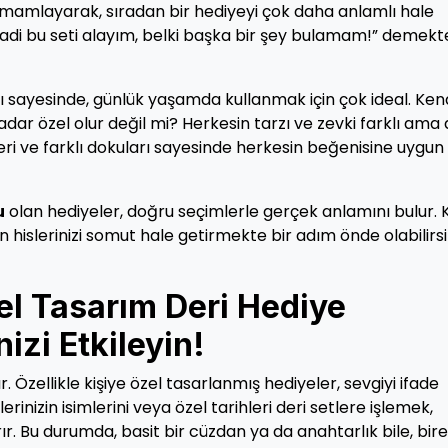
i tamamlayarak, sıradan bir hediyeyi çok daha anlamlı hale
“Hadi bu seti alayım, belki başka bir şey bulamam!” demek
ı sayesinde, günlük yaşamda kullanmak için çok ideal. Ken
kadar özel olur değil mi? Herkesin tarzı ve zevki farklı ama 
ri ve farklı dokuları sayesinde herkesin beğenisine uygun 
u
olan hediyeler, doğru seçimlerle gerçek anlamını bulur. 
lan hislerinizi somut hale getirmekte bir adım önde olabilirsi
el Tasarım Deri Hediye
nizi Etkileyin!
. Özellikle kişiye özel tasarlanmış hediyeler, sevgiyi ifade
rinizin isimlerini veya özel tarihleri deri setlere işlemek,
rır. Bu durumda, basit bir cüzdan ya da anahtarlık bile, bire