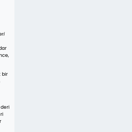
eri
adar
nce,
 bir
m
 deri
ri
r