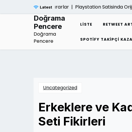
Skip
Hayatina Verdigi Zararlar |
Playstation Satisinda Orijinal K
Latest
to
content
Doğrama
LISTE
RETWEET AR
Pencere
Doğrama
SPOTIFY TAKIPÇI KA
Pencere
Uncategorized
Erkeklere ve Kad
Seti Fikirleri