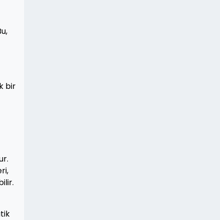
Bu,
k bir
ur.
ri,
lir.
tik