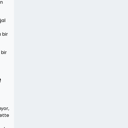
an
ğal
 bir
 bir
e
ıyor,
vette