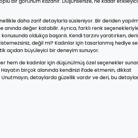
oplu bir görünüm kazanır. Düşünsenize, ne kadar etkileyici
nellikle daha zarif detaylarla süsleniyor. Bir deriden yapılm
line anında değer katabilir. Ayrıca, farklı renk seçenekleriyl
 konusunda oldukça başarılı. Kendi tarzını yaratırken, deri
stemezsiniz, değil mi? Kadınlar için tasarlanmış hediye set
tik açıdan büyüleyici bir deneyim sunuyor.
kler hem de kadınlar için düşünülmüş özel seçenekler suna
ri. Hayatın birçok alanında kendinizi ifade etmenin, dikkat
Unutmayın, detaylarda güzellik vardır ve deri, bu detaylar