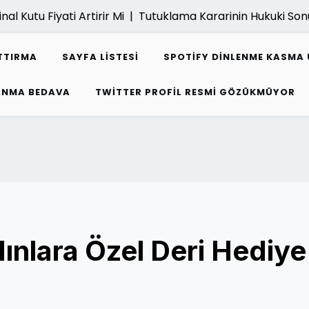
utu Fiyati Artirir Mi |
Tutuklama Kararinin Hukuki Sonucla
TTIRMA
SAYFA LISTESI
SPOTIFY DINLENME KASMA 
ZANMA BEDAVA
TWITTER PROFIL RESMI GÖZÜKMÜYOR
ınlara Özel Deri Hediye