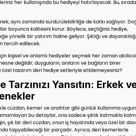
eriniz her kullanışında bu hediyeyi hatırlayacak. Bu, sırad
mek, aynı zamanda sürdürülebilirliğe de katkı sağlıyor. Do
llar boyunca kalitesini korur. Böylece, seçtiğiniz hediye,
e yönelik bir yatırım haline geliyor. Şıklığı ve dayanıklılığı
n tercih edilecek.
için kişisel ve anlamlı hediyeler seçmek her zaman akıllıca
esne değildir; duyguların, anıların ve bağların birer
zi özel tasarım deri hediye setleriyle etkilemeyesiniz?
e Tarzınızı Yansıtın: Erkek v
çenekler
likle cüzdan, kemer ve anahtar gibi günlük kullanıma uygun
i tamamlayan bu detaylar, ona sadece şıklık katmakla kalm
, şık bir deri cüzdan, onun iş hayatında veya özel bir da
da taşıyabileceği bir parçadır. Ayrıca, deri kemerlerle