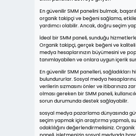
En güvenilir SMM panelini bulmak, başarılı
organik takipçi ve beğeni sağlama, etkileş
yardımcı olabilir. Ancak, doğru seçim y
İdeal bir SMM paneli, sunduğu hizmetlerle e
Organik takipçi, gerçek beğeni ve kaliteli 
medya hesaplarınızın büyümesini ve popüle
tanımlayabilen ve onlara uygun içerik sun
En güvenilir SMM panelleri, sağladıkları h
bulundururlar. Sosyal medya hesaplarınız
verilerin sızmasını önler ve itibarınıza 
olması gereken bir SMM paneli, kullanıcılar
sorun durumunda destek sağlayabilir.
sosyal medya pazarlama dünyasında güve
seçim yapmak için araştırma yapmalı, sundu
odaklılığını değerlendirmelisiniz. Organi
paneli, işletmenizin sosyal medyada başar