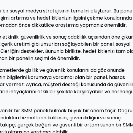
 bir sosyal medya stratejisinin temelini oluşturur. Bu panel
imi artırma ve hedef kitlenizin ilgisini çekme konularında 
apmadan önce dikkatlice araştırma yapmanız önemlidir.
tkinlik, güvenilirlik ve sonuç odaklılık açısından öne çıkar
içerik üretimi gibi unsurları sağlayabilen bir panel, sosyal
rliğini destekler. Bununla birlikte, hedef kitlenizi tam ol
an bir panelin seçimi de önemlidir.
izmetlerde gizlilik ve güvenlik konularını da göz önünde
ın bilgilerini korumaya yardımcı olan bir panel, hassas
zarar vermez. Ayrıca, müşteri desteği konusunda da güvenili
ın ihtiyaçlarını etkili bir şekilde karşılayabilir ve herhangi
nilir bir SMM paneli bulmak büyük bir önem taşır. Doğru
kları hizmetlerin kalitesini, güvenilirliğini ve sonuç
k takipçi, gerçek beğeni ve güvenli bir ortam sunan bir SM
ılı olmasına yardımcı olabilir.