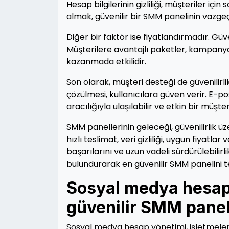
Hesap bilgilerinin gizliliği, müşteriler için
almak, güvenilir bir SMM panelinin vazgeçi
Diğer bir faktör ise fiyatlandırmadır. Güve
Müşterilere avantajlı paketler, kampanyal
kazanmada etkilidir.
Son olarak, müşteri desteği de güvenilirli
çözülmesi, kullanıcılara güven verir. E-pos
aracılığıyla ulaşılabilir ve etkin bir müşt
SMM panellerinin geleceği, güvenilirlik üz
hızlı teslimat, veri gizliliği, uygun fiyatla
başarılarını ve uzun vadeli sürdürülebilirl
bulundurarak en güvenilir SMM panelini te
Sosyal medya hesap 
güvenilir SMM panelin
Sosyal medya hesap yönetimi, işletmeler v