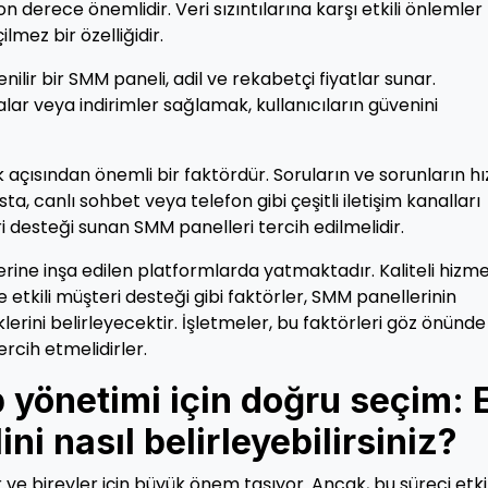
 son derece önemlidir. Veri sızıntılarına karşı etkili önlemler
lmez bir özelliğidir.
nilir bir SMM paneli, adil ve rekabetçi fiyatlar sunar.
ar veya indirimler sağlamak, kullanıcıların güvenini
k açısından önemli bir faktördür. Soruların ve sorunların hı
ta, canlı sohbet veya telefon gibi çeşitli iletişim kanalları
eri desteği sunan SMM panelleri tercih edilmelidir.
erine inşa edilen platformlarda yatmaktadır. Kaliteli hizme
r ve etkili müşteri desteği gibi faktörler, SMM panellerinin
iklerini belirleyecektir. İşletmeler, bu faktörleri göz önünde
rcih etmelidirler.
yönetimi için doğru seçim: 
i nasıl belirleyebilirsiniz?
e bireyler için büyük önem taşıyor. Ancak, bu süreci etkil