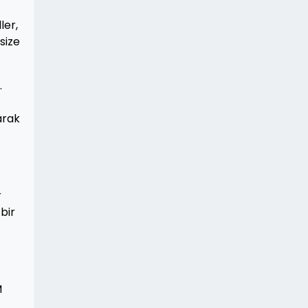
ler,
size
.
arak
r
 bir
M