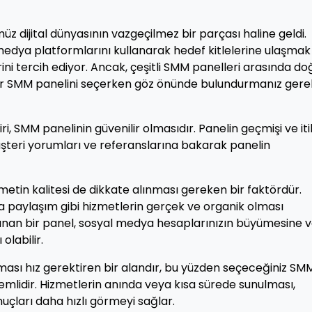
dijital dünyasının vazgeçilmez bir parçası haline geldi.
 medya platformlarını kullanarak hedef kitlelerine ulaşmak
ini tercih ediyor. Ancak, çeşitli SMM panelleri arasında do
ilir SMM panelini seçerken göz önünde bulundurmanız ger
iri, SMM panelinin güvenilir olmasıdır. Panelin geçmişi ve iti
şteri yorumları ve referanslarına bakarak panelin
metin kalitesi de dikkate alınması gereken bir faktördür.
ya paylaşım gibi hizmetlerin gerçek ve organik olması
 sunan bir panel, sosyal medya hesaplarınızın büyümesine 
olabilir.
ması hız gerektiren bir alandır, bu yüzden seçeceğiniz SM
emlidir. Hizmetlerin anında veya kısa sürede sunulması,
onuçları daha hızlı görmeyi sağlar.