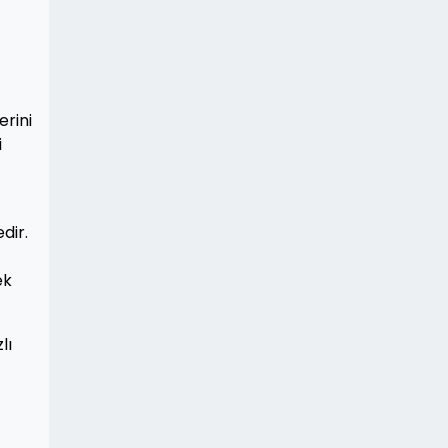
erini
i
dir.
ek
lı