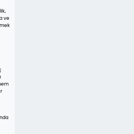
ik,
za ve
etmek
ç
ı
önem
ir
ında