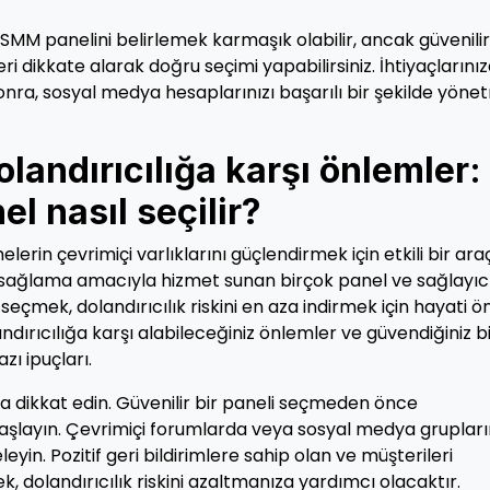
MM panelini belirlemek karmaşık olabilir, ancak güvenilirl
leri dikkate alarak doğru seçimi yapabilirsiniz. İhtiyaçlarını
onra, sosyal medya hesaplarınızı başarılı bir şekilde yön
andırıcılığa karşı önlemler:
l nasıl seçilir?
rin çevrimiçi varlıklarını güçlendirmek için etkili bir ara
 sağlama amacıyla hizmet sunan birçok panel ve sağlayıc
l seçmek, dolandırıcılık riskini en aza indirmek için hayati 
dırıcılığa karşı alabileceğiniz önlemler ve güvendiğiniz b
zı ipuçları.
ara dikkat edin. Güvenilir bir paneli seçmeden önce
 başlayın. Çevrimiçi forumlarda veya sosyal medya gruplar
yin. Pozitif geri bildirimlere sahip olan ve müşterileri
, dolandırıcılık riskini azaltmanıza yardımcı olacaktır.