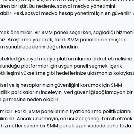
en bir iştir. Bu nedenle, sosyal medya yönetimini
labilir. Peki, sosyal medya hesap yönetimi için en güvenili
etmek önemlidir. Bir SMM paneli seçerken, sağladığı hizmetl
sınız. Araştırma yaparak, farklı SMM panellerinin müşteri
im sunabileceklerini değerlendirin.
steklediği sosyal medya platformlarına dikkat etmelisiniz.
bulunduğu platformlar için uygun paneli seçmek, içerik
tkileşimi yükseltme gibi hedeflerinize ulaşmanızı kolaylaştı
isel ve iş hesaplarınızın güvenliğini korumak için SMM
izlilik politikalarını inceleyin. Veri güvenliği sağlamayan bir
 girmesine neden olabilir.
idir. Farklı SMM panellerinin fiyatlandırma politikalarını
ilirsiniz. Ancak unutmayın, en ucuz seçeneği tercih etmek
li hizmetler sunan bir SMM paneli, uzun vadede daha fazla