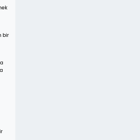
tmek
 bir
ma
ma
ir