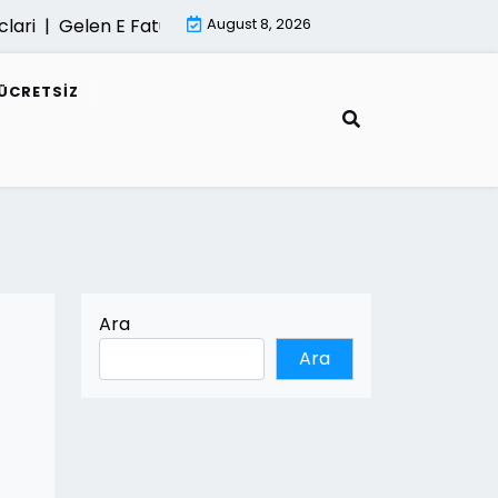
 |
Gelen E Faturalar Gorunmuyorsa Cozum Yollari |
August 8, 2026
Mimar
ÜCRETSIZ
Ara
Ara