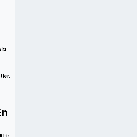
zla
tler,
En
i bir