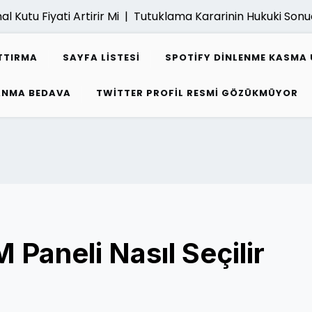
tu Fiyati Artirir Mi |
Tutuklama Kararinin Hukuki Sonuclari
TTIRMA
SAYFA LISTESI
SPOTIFY DINLENME KASMA 
ZANMA BEDAVA
TWITTER PROFIL RESMI GÖZÜKMÜYOR
 Paneli Nasıl Seçilir