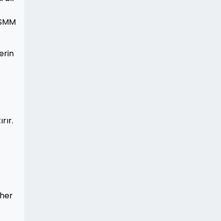
r SMM
erin
rır.
 her