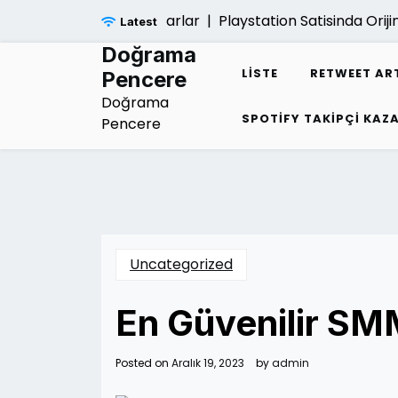
Skip
ayatina Verdigi Zararlar |
Playstation Satisinda Orijinal Ku
Latest
to
content
Doğrama
LISTE
RETWEET AR
Pencere
Doğrama
SPOTIFY TAKIPÇI KA
Pencere
Uncategorized
En Güvenilir SMM
Posted on
Aralık 19, 2023
by
admin