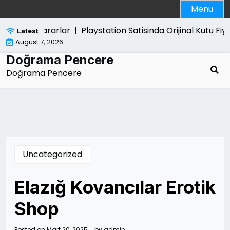
Skip
Menu
to
content
 Verdigi Zararlar |
Playstation Satisinda Orijinal Kutu Fiyat
Latest
August 7, 2026
Doğrama Pencere
Doğrama Pencere
Uncategorized
Elazığ Kovancılar Erotik
Shop
Posted on
Mart 20, 2025
by
admin