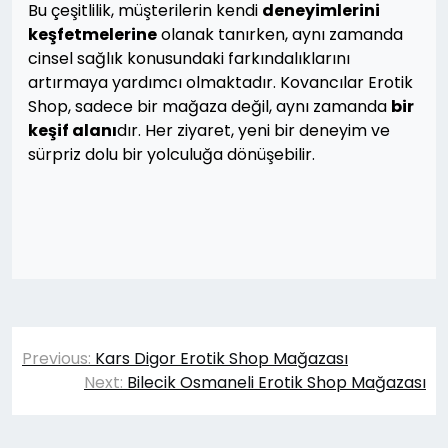
Bu çeşitlilik, müşterilerin kendi
deneyimlerini
keşfetmelerine
olanak tanırken, aynı zamanda
cinsel sağlık konusundaki farkındalıklarını
artırmaya yardımcı olmaktadır. Kovancılar Erotik
Shop, sadece bir mağaza değil, aynı zamanda
bir
keşif alanı
dır. Her ziyaret, yeni bir deneyim ve
sürpriz dolu bir yolculuğa dönüşebilir.
Yazı
Previous:
Kars Digor Erotik Shop Mağazası
gezinmesi
Next:
Bilecik Osmaneli Erotik Shop Mağazası