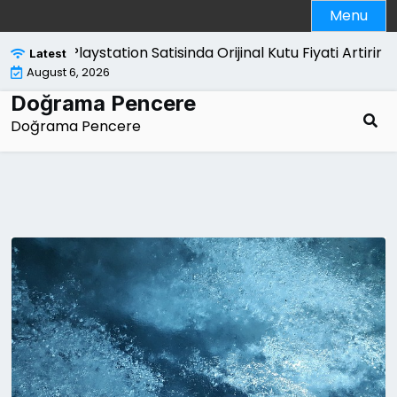
Skip
Menu
to
content
Playstation Satisinda Orijinal Kutu Fiyati Artirir Mi |
Tu
Latest
August 6, 2026
Doğrama Pencere
Doğrama Pencere