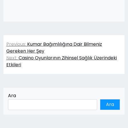
Yazı
Previous:
Kumar Bağımlılığına Dair Bilmeniz
gezinmesi
Gereken Her Şey
Next:
Casino Oyunlarının Zihinsel Sağlık Üzerindeki
Etkileri
Ara
Ara