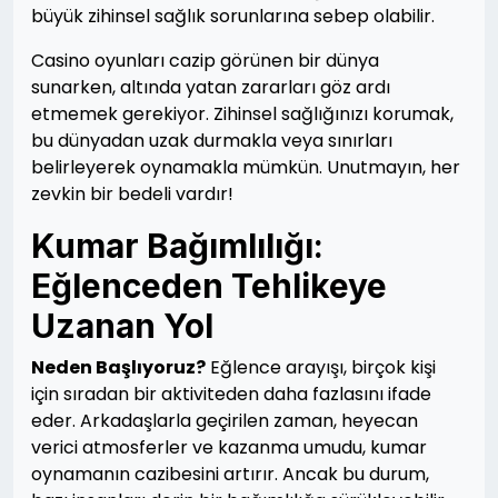
büyük zihinsel sağlık sorunlarına sebep olabilir.
Casino oyunları cazip görünen bir dünya
sunarken, altında yatan zararları göz ardı
etmemek gerekiyor. Zihinsel sağlığınızı korumak,
bu dünyadan uzak durmakla veya sınırları
belirleyerek oynamakla mümkün. Unutmayın, her
zevkin bir bedeli vardır!
Kumar Bağımlılığı:
Eğlenceden Tehlikeye
Uzanan Yol
Neden Başlıyoruz?
Eğlence arayışı, birçok kişi
için sıradan bir aktiviteden daha fazlasını ifade
eder. Arkadaşlarla geçirilen zaman, heyecan
verici atmosferler ve kazanma umudu, kumar
oynamanın cazibesini artırır. Ancak bu durum,