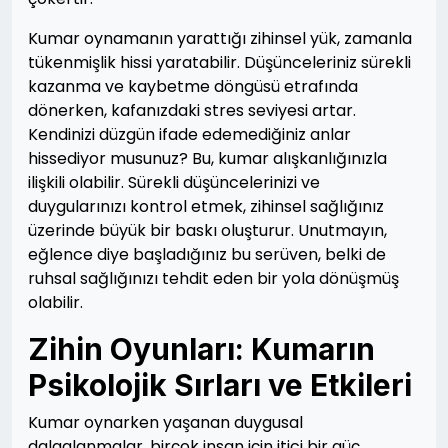
Kumar oynamanın yarattığı zihinsel yük, zamanla
tükenmişlik hissi yaratabilir. Düşünceleriniz sürekli
kazanma ve kaybetme döngüsü etrafında
dönerken, kafanızdaki stres seviyesi artar.
Kendinizi düzgün ifade edemediğiniz anlar
hissediyor musunuz? Bu, kumar alışkanlığınızla
ilişkili olabilir. Sürekli düşüncelerinizi ve
duygularınızı kontrol etmek, zihinsel sağlığınız
üzerinde büyük bir baskı oluşturur. Unutmayın,
eğlence diye başladığınız bu serüven, belki de
ruhsal sağlığınızı tehdit eden bir yola dönüşmüş
olabilir.
Zihin Oyunları: Kumarın
Psikolojik Sırları ve Etkileri
Kumar oynarken yaşanan duygusal
dalgalanmalar, birçok insan için itici bir güç