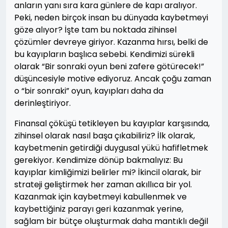
anların yanı sıra kara günlere de kapı aralıyor.
Peki, neden birçok insan bu dünyada kaybetmeyi
göze alıyor? İşte tam bu noktada zihinsel
çözümler devreye giriyor. Kazanma hırsı, belki de
bu kayıpların başlıca sebebi. Kendimizi sürekli
olarak “Bir sonraki oyun beni zafere götürecek!”
düşüncesiyle motive ediyoruz. Ancak çoğu zaman
o “bir sonraki” oyun, kayıpları daha da
derinleştiriyor.
Finansal çöküşü tetikleyen bu kayıplar karşısında,
zihinsel olarak nasıl başa çıkabiliriz? İlk olarak,
kaybetmenin getirdiği duygusal yükü hafifletmek
gerekiyor. Kendimize dönüp bakmalıyız: Bu
kayıplar kimliğimizi belirler mi? İkincil olarak, bir
strateji geliştirmek her zaman akıllıca bir yol.
Kazanmak için kaybetmeyi kabullenmek ve
kaybettiğiniz parayı geri kazanmak yerine,
sağlam bir bütçe oluşturmak daha mantıklı değil