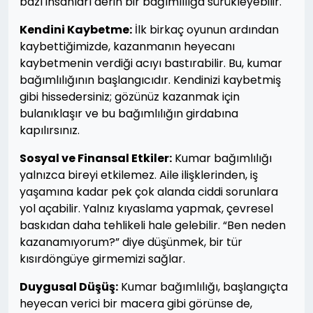
bazı insanları derin bir bağımlılığa sürükleyebilir.
Kendini Kaybetme:
İlk birkaç oyunun ardından
kaybettiğimizde, kazanmanın heyecanı
kaybetmenin verdiği acıyı bastırabilir. Bu, kumar
bağımlılığının başlangıcıdır. Kendinizi kaybetmiş
gibi hissedersiniz; gözünüz kazanmak için
bulanıklaşır ve bu bağımlılığın girdabına
kapılırsınız.
Sosyal ve Finansal Etkiler:
Kumar bağımlılığı
yalnızca bireyi etkilemez. Aile ilişklerinden, iş
yaşamına kadar pek çok alanda ciddi sorunlara
yol açabilir. Yalnız kıyaslama yapmak, çevresel
baskıdan daha tehlikeli hale gelebilir. “Ben neden
kazanamıyorum?” diye düşünmek, bir tür
kısırdöngüye girmemizi sağlar.
Duygusal Düşüş:
Kumar bağımlılığı, başlangıçta
heyecan verici bir macera gibi görünse de,