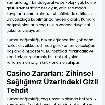
zamanla ağır bir duygusal ve psikolojik yük haline
gelir. Kaybettiğiniz her oyun, yalnızca maddi
kayıplarla sınırlı kalmaz; ruh hâliniz de etkilenir,
umutsuzluğa kapılmanıza neden olabilir. Kumara
bağımlı olanların çoğu, uzun vadede duygusal
çöküntü yaşayabilir.
Kumar bağımlılığı, bazen eğlenceden çok daha
fazlasıdır; dikkat edilmesi gereken bir yolculuğun
başlangıcını gösterir. Bu noktada, farkındalık ve
kendimizi sorgulamak, bu tehlikeli yolda
ilerlemememiz için kritik öneme sahiptir.
Casino Zararları: Zihinsel
Sağlığımız Üzerindeki Gizli
Tehdit
Kumar bağımlılığı, çoğu insanın aklında beliren ilk
kavramdır. Ancak bunun ötesinde, anksiyete ve