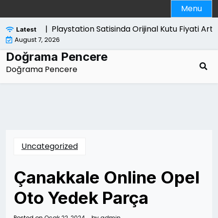
Skip
Menu
to
content
Playstation Satisinda Orijinal Kutu Fiyati Artirir 
Latest
August 7, 2026
Doğrama Pencere
Doğrama Pencere
Uncategorized
Çanakkale Online Opel
Oto Yedek Parça
Posted on
Ocak 22, 2024
by
admin