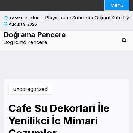
Skip
Menu
to
content
Verdigi Zararlar |
Playstation Satisinda Orijinal Kutu Fiyati
Latest
August 9, 2026
Doğrama Pencere
Doğrama Pencere
Uncategorized
Cafe Su Dekorlari İle
Yenilikci İc Mimari