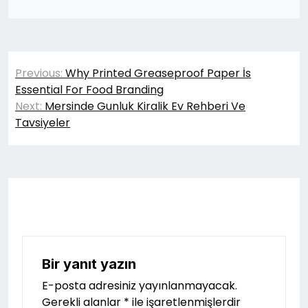
Yazı
Previous:
Why Printed Greaseproof Paper İs
gezinmesi
Essential For Food Branding
Next:
Mersinde Gunluk Kiralik Ev Rehberi Ve
Tavsiyeler
Bir yanıt yazın
E-posta adresiniz yayınlanmayacak.
Gerekli alanlar
*
ile işaretlenmişlerdir