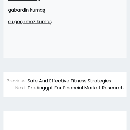
gabardin kumaş
su geçirmez kumaş
Yazı
Previous:
Safe And Effective Fitness Strategies
gezinmesi
Next:
Tradinggpt For Financial Market Research