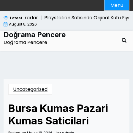
Skip
Menu
to
content
Verdigi Zararlar |
Playstation Satisinda Orijinal Kutu Fiyati 
Latest
August 8, 2026
Doğrama Pencere
Doğrama Pencere
Uncategorized
Bursa Kumas Pazari
Kumas Saticilari
Posted on
Mayıs 18, 2026
by
admin