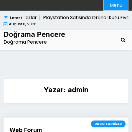
Skip
Menu
to
content
erdigi Zararlar |
Playstation Satisinda Orijinal Kutu Fiyati 
Latest
August 6, 2026
Doğrama Pencere
Doğrama Pencere
Yazar:
admin
UNCATEGORIZED
Web Forum