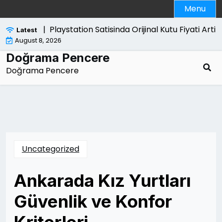
Skip
Menu
to
content
Playstation Satisinda Orijinal Kutu Fiyati Artirir M
Latest
August 8, 2026
Doğrama Pencere
Doğrama Pencere
Uncategorized
Ankarada Kız Yurtları
Güvenlik ve Konfor